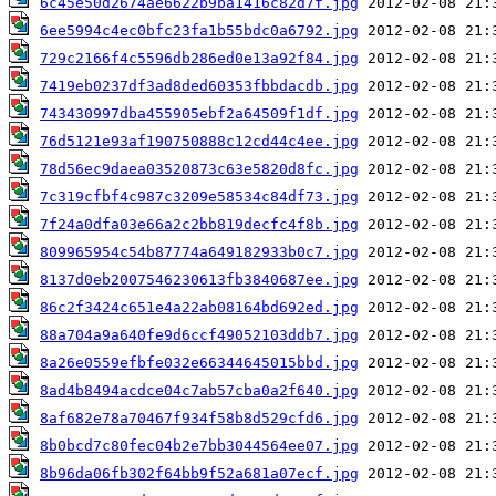
6c45e50d2674ae6622b9ba1416c82d7f.jpg
6ee5994c4ec0bfc23fa1b55bdc0a6792.jpg
729c2166f4c5596db286ed0e13a92f84.jpg
7419eb0237df3ad8ded60353fbbdacdb.jpg
743430997dba455905ebf2a64509f1df.jpg
76d5121e93af190750888c12cd44c4ee.jpg
78d56ec9daea03520873c63e5820d8fc.jpg
7c319cfbf4c987c3209e58534c84df73.jpg
7f24a0dfa03e66a2c2bb819decfc4f8b.jpg
809965954c54b87774a649182933b0c7.jpg
8137d0eb2007546230613fb3840687ee.jpg
86c2f3424c651e4a22ab08164bd692ed.jpg
88a704a9a640fe9d6ccf49052103ddb7.jpg
8a26e0559efbfe032e66344645015bbd.jpg
8ad4b8494acdce04c7ab57cba0a2f640.jpg
8af682e78a70467f934f58b8d529cfd6.jpg
8b0bcd7c80fec04b2e7bb3044564ee07.jpg
8b96da06fb302f64bb9f52a681a07ecf.jpg