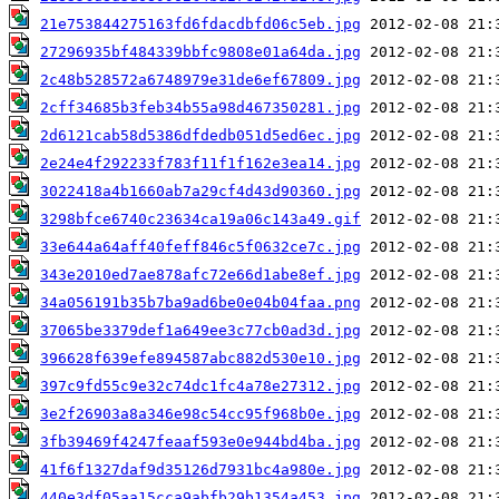
21e753844275163fd6fdacdbfd06c5eb.jpg
27296935bf484339bbfc9808e01a64da.jpg
2c48b528572a6748979e31de6ef67809.jpg
2cff34685b3feb34b55a98d467350281.jpg
2d6121cab58d5386dfdedb051d5ed6ec.jpg
2e24e4f292233f783f11f1f162e3ea14.jpg
3022418a4b1660ab7a29cf4d43d90360.jpg
3298bfce6740c23634ca19a06c143a49.gif
33e644a64aff40feff846c5f0632ce7c.jpg
343e2010ed7ae878afc72e66d1abe8ef.jpg
34a056191b35b7ba9ad6be0e04b04faa.png
37065be3379def1a649ee3c77cb0ad3d.jpg
396628f639efe894587abc882d530e10.jpg
397c9fd55c9e32c74dc1fc4a78e27312.jpg
3e2f26903a8a346e98c54cc95f968b0e.jpg
3fb39469f4247feaaf593e0e944bd4ba.jpg
41f6f1327daf9d35126d7931bc4a980e.jpg
440e3df05aa15cca9abfb29b1354a453.jpg