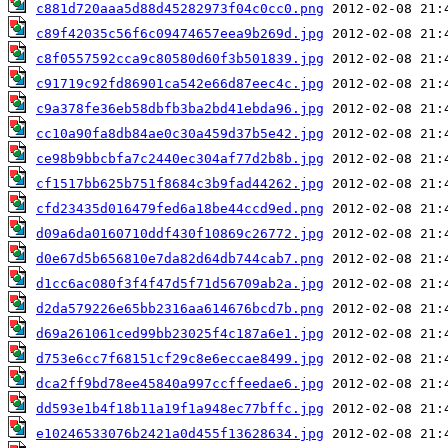
c881d720aaa5d88d45282973f04c0cc0.png
c89f42035c56f6c09474657eea9b269d.jpg
c8f0557592cca9c80580d60f3b501839.jpg
c91719c92fd86901ca542e66d87eec4c.jpg
c9a378fe36eb58dbfb3ba2bd41ebda96.jpg
cc10a90fa8db84ae0c30a459d37b5e42.jpg
ce98b9bbcbfa7c2440ec304af77d2b8b.jpg
cf1517bb625b751f8684c3b9fad44262.jpg
cfd23435d016479fed6a18be44ccd9ed.png
d09a6da0160710ddf430f10869c26772.jpg
d0e67d5b656810e7da82d64db744cab7.png
d1cc6ac080f3f4f47d5f71d56709ab2a.jpg
d2da579226e65bb2316aa614676bcd7b.png
d69a261061ced99bb23025f4c187a6e1.jpg
d753e6cc7f68151cf29c8e6eccae8499.jpg
dca2ff9bd78ee45840a997ccffeedae6.jpg
dd593e1b4f18b11a19f1a948ec77bffc.jpg
e10246533076b2421a0d455f13628634.jpg