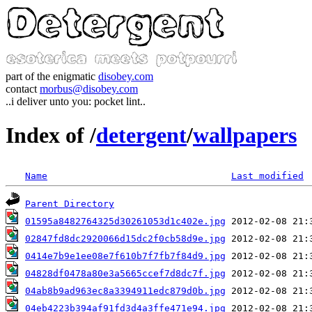
part of the enigmatic
disobey.com
contact
morbus@disobey.com
..i deliver unto you: pocket lint..
Index of /
detergent
/
wallpapers
Name
Last modified
Parent Directory
01595a8482764325d30261053d1c402e.jpg
02847fd8dc2920066d15dc2f0cb58d9e.jpg
0414e7b9e1ee08e7f610b7f7fb7f84d9.jpg
04828df0478a80e3a5665ccef7d8dc7f.jpg
04ab8b9ad963ec8a3394911edc879d0b.jpg
04eb4223b394af91fd3d4a3ffe471e94.jpg