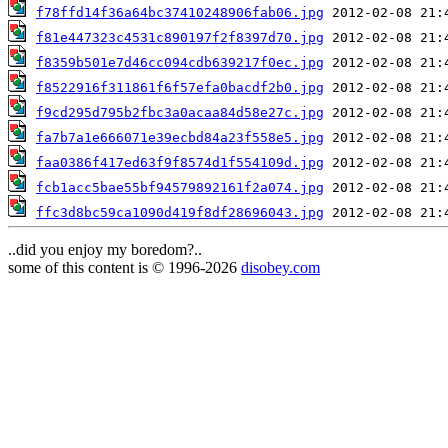
f78ffd14f36a64bc37410248906fab06.jpg
f81e447323c4531c890197f2f8397d70.jpg
f8359b501e7d46cc094cdb639217f0ec.jpg
f8522916f311861f6f57efa0bacdf2b0.jpg
f9cd295d795b2fbc3a0acaa84d58e27c.jpg
fa7b7a1e666071e39ecbd84a23f558e5.jpg
faa0386f417ed63f9f8574d1f554109d.jpg
fcb1acc5bae55bf94579892161f2a074.jpg
ffc3d8bc59ca1090d419f8df28696043.jpg
..did you enjoy my boredom?..
some of this content is © 1996-2026
disobey.com