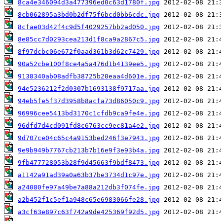
8ca4e346094d3a477396ed0c63d1780f.jpg
8cb062895a3bd0b2df75f6bcd0bb6cdc.jpg
8cfae03d42f4c9d5f4029257bb2ad050.jpg
8e85cc7d0293cea213d1f8ca9a2867c5.jpg
8f97dcbc06e672f0aad361b3d62c7429.jpg
90a52cbe100f8ce4a5a476d1b4139ee5.jpg
9138340ab08adfb38725b20eaa4d601e.jpg
94e5236212f2d0307b1693138f9717aa.jpg
94eb5fe5f37d3958b8acfa73d86050c9.jpg
96996cee5413bd3170c1cfdb9ca9fe4e.jpg
96dfd7d4cd091fd8c6763cc9ec81a4e2.jpg
9d707ce04c65c4a9153bed246f3e7943.jpg
9e9b949b7767cb213b7b16e9f3e93b4a.jpg
9fb477728053b28f9d45663f9bdf8473.jpg
a1142a91ad39a0a63b37be3734d1c97e.jpg
a24080fe97a49be7a88a212db3f074fe.jpg
a2b452f1c5ef1a948c65e6983066fe28.jpg
a3cf63e897c63f742a9de425369f92d5.jpg