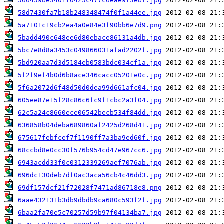
566459be3401f0425c477c6eae9f3ebf.jpg
58d7430fa7b18b248348474f0f1a44ee.jpg
5a7101c19cb2ea4a0e84e3f90bb6e7d9.png
5badd490c648ee6d80ebace86131a4db.jpg
5bc7e8d8a3453c049866031afad2202f.jpg
5bd920aa7d3d5184eb0583bdc034cf1a.jpg
5f2f9ef4b0d6b8ace346cacc05201e0c.jpg
5f6a2072d6f48d50d0dea99d661afc04.jpg
605ee87e15f28c86c6fc9f1cbc2a3f04.jpg
62c5a24c8660ece06542becb534f84dd.jpg
636858b04deba689860af2425d268d41.jpg
675617febfcef7f1190ff7a3ba9ed60f.jpg
68ccbd8e0cc30f576b954cd47e967cc6.jpg
6943acdd33f0c0312339269aef7076ab.jpg
696dc130deb7df0ac3aca56cb4c46dd3.jpg
69df157dcf21f72028f7471ad86718e8.png
6aae432131b3db9dbdb9ca680c593f2f.jpg
6baa2fa70e5c70257d59b97f04134ba7.jpg