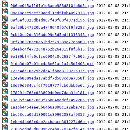
066ee045a1161e1d6ade988d8f0fb8d3.jpg
08c1aece9cef50add11ed5fab4097938.jpg
09f6ef8328dbad907fe0f60f4871d15b.jpg
0af29b547220ba4749640f67df9f8287.jpg
0cb40ca2de316ade99d5d5edff315348.jpg
0cf796376ae0a61bd2579389a77eaa60.jpg
0deebc4fe772848752b26e315f8f5b15.jpg
0e189bf4fe0c1ce6004c0c2687f7c605.jpg
0fda3db07c01ec4a6e61ac1a445d1403.gif
122c4de10e29b2dc41fb8e812022533c.jpg
1249b8689eda17abdf7d583cd0a7358f.jpg
13d79d934ccf6f7919777fcb6dbb6e6c.jpg
17829fd763cd338904d0ed7daa3fc18f.jpg
19c05f540c7863f768848edcf1492206.jpg
1a1bb4454aae5b64b6a898c1a2aba741.jpg
1bc53cca05d180091e39902083af9357.jpg
1ebe44b463c0ae2a4baace3612274d6e.jpg
21835cd8d3d689962c4ba27e242fa14e.jpg