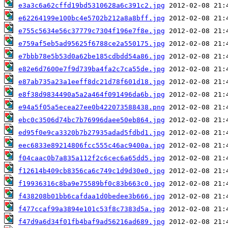
e3a3c6a62cffd19bd5310628a6c391c2.jpg
e62264199e100bc4e5702b212a8a8bff.jpg
e755c5634e56c37779c7304f196e7f8e.jpg
e759af5eb5ad95625f6788ce2a550175.jpg
e7bbb78e5b53d0a62be185cdbdd54a86.jpg
e82e6d7600e7f9d739ba4fa2c7ca55de.jpg
e87ab735a23a1eeff8dc21d78f601d18.jpg
e8f38d9834490a5a2a464f091496da6b.jpg
e94a5f05a5ecea27ee0b422073588438.png
ebc0c3506d74bc7b76996daee50eb864.jpg
ed95f0e9ca3320b7b27935adad5fdbd1.jpg
eec6833e89214806fcc555c46ac9400a.jpg
f04caac0b7a835a112f2c6cec6a65dd5.jpg
f12614b409cb8356ca6c749c1d9d30e0.jpg
f19936316c8ba9e75589bf0c83b663c0.jpg
f438208b01bb6cafdaa1d0bedee3b666.jpg
f477ccaf99a3894e101c53f8c7383d5a.jpg
f47d9a6d34f01fb4baf9ad56216ad689.jpg