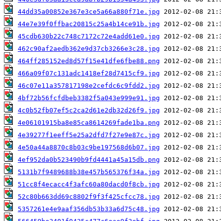
44dd35a00852e367e3ce5a66a880f71e.jpg
44e7e39f0ffbac20815c25a4b14ce91b.jpg
45cdb630b22c748c7172c72e4add61e0.jpg
462c90af2aedb362e9d37cb3266e3c28.jpg
464ff285152ed8d57f15e41dfe6fbe88.png
466a09f07c131adc1418ef28d7415cf9.jpg
46c07e11a357817198e2cefdc6c9fdd2.jpg
4bf72b56fcfdbeb3382f5a043e999e91.jpg
4c0b52fb07ef5c2ca2d61e2db32d26f9.jpg
4e06101915ba8e85ca8614269fade1ba.png
4e39277f1eeff5e25a2dfd7f27e9e87c.jpg
4e50a44a8870c8b03c9be197568d6b07.jpg
4ef952da0b523490b9fd4441a45a15db.png
5131b7f9489688b38e457b565376f34a.jpg
51cc8f4ecacc4f3afc60a80dacd0f8cb.jpg
52c80b663dd69c8802f9f3f425cfcc78.jpg
5357261e4e9aaf356db53b33a6d75c48.jpg