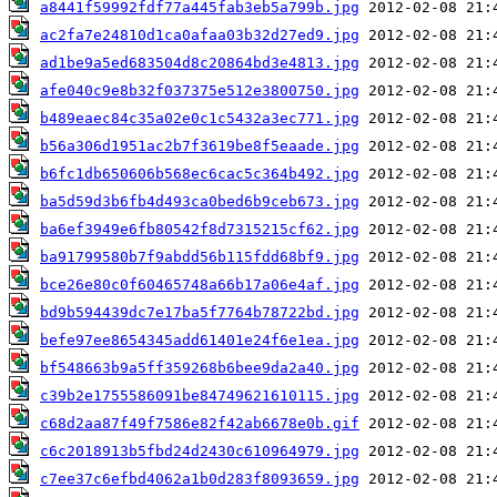
a8441f59992fdf77a445fab3eb5a799b.jpg
ac2fa7e24810d1ca0afaa03b32d27ed9.jpg
ad1be9a5ed683504d8c20864bd3e4813.jpg
afe040c9e8b32f037375e512e3800750.jpg
b489eaec84c35a02e0c1c5432a3ec771.jpg
b56a306d1951ac2b7f3619be8f5eaade.jpg
b6fc1db650606b568ec6cac5c364b492.jpg
ba5d59d3b6fb4d493ca0bed6b9ceb673.jpg
ba6ef3949e6fb80542f8d7315215cf62.jpg
ba91799580b7f9abdd56b115fdd68bf9.jpg
bce26e80c0f60465748a66b17a06e4af.jpg
bd9b594439dc7e17ba5f7764b78722bd.jpg
befe97ee8654345add61401e24f6e1ea.jpg
bf548663b9a5ff359268b6bee9da2a40.jpg
c39b2e1755586091be84749621610115.jpg
c68d2aa87f49f7586e82f42ab6678e0b.gif
c6c2018913b5fbd24d2430c610964979.jpg
c7ee37c6efbd4062a1b0d283f8093659.jpg